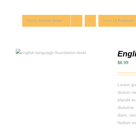
Sort by
Default Order
Show
12 Products
Engl
AILS
$
6.99
Lorem ips
dictum ne
blandit e
dictumst. 
diam, nec
Nullam ex 