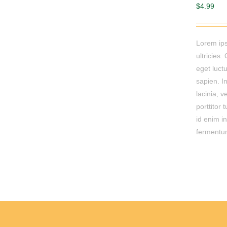
$
4.99
Lorem ips
ultricies.
eget luctu
sapien. In
lacinia, 
porttitor 
id enim i
fermentum