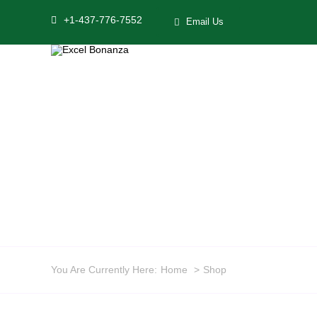
Skip
+1-437-776-7552
Email Us
to
content
You Are Currently Here:
Home
Shop