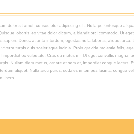
um dolor sit amet, consectetur adipiscing elit. Nulla pellentesque aliq
 Quisque lobortis leo vitae dolor dictum, a blandit orci commodo. Ut eget
s sapien. Donec at ante interdum, egestas nulla lobortis, aliquet arcu. D
 viverra turpis quis scelerisque lacinia. Proin gravida molestie felis, ege
vel imperdiet ex vulputate. Cras eu metus mi. Ut eget convallis magna, a
turpis. Nullam diam metus, ornare at sem at, imperdiet congue lectus. Eti
nterdum aliquet. Nulla arcu purus, sodales in tempus lacinia, congue vel
 libero.