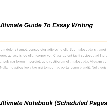
Ultimate Guide To Essay Writing
um dolor sit amet, consectetur adipiscing elit. Sed malesuada sit amet 
que, ac iaculis leo ullamcorper vel. Class aptent taciti sociosqu ad lit
rat pulvinar lorem imperdiet, quis vestibulum elit malesuada. Aliquam con
Nullam dapibus leo vitae nisi tempor, ac porta ipsum blandit. Nulla quis 
Ultimate Notebook (Scheduled Pages