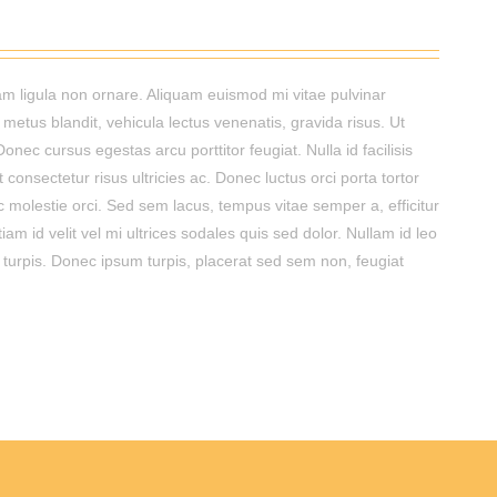
uam ligula non ornare. Aliquam euismod mi vitae pulvinar
 metus blandit, vehicula lectus venenatis, gravida risus. Ut
onec cursus egestas arcu porttitor feugiat. Nulla id facilisis
t consectetur risus ultricies ac. Donec luctus orci porta tortor
c molestie orci. Sed sem lacus, tempus vitae semper a, efficitur
am id velit vel mi ultrices sodales quis sed dolor. Nullam id leo
 turpis. Donec ipsum turpis, placerat sed sem non, feugiat