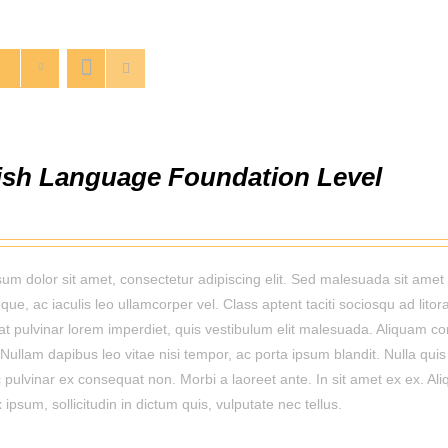
ish Language Foundation Level
um dolor sit amet, consectetur adipiscing elit. Sed malesuada sit amet 
que, ac iaculis leo ullamcorper vel. Class aptent taciti sociosqu ad lit
rat pulvinar lorem imperdiet, quis vestibulum elit malesuada. Aliquam con
Nullam dapibus leo vitae nisi tempor, ac porta ipsum blandit. Nulla quis 
 pulvinar ex consequat non. Morbi a laoreet ante. In sit amet ex ex. Aliq
ipsum, sollicitudin in dictum quis, vulputate nec tellus.